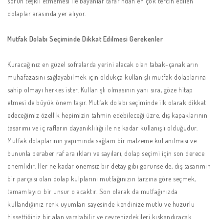
sorun teşkil etmemesi ile bayanlar tarafından en çok tercih edilen
dolaplar arasında yer alıyor.
Mutfak Dolabı Seçiminde Dikkat Edilmesi Gerekenler
Kuracağınız en güzel sofralarda yerini alacak olan tabak-çanakların
muhafazasını sağlayabilmek için oldukça kullanışlı mutfak dolaplarına
sahip olmayı herkes ister. Kullanışlı olmasının yanı sıra, göze hitap
etmesi de büyük önem taşır. Mutfak dolabı seçiminde ilk olarak dikkat
edeceğimiz özellik hepimizin tahmin edebileceği üzre, dış kapaklarının
tasarımı ve iç rafların dayanıklılığı ile ne kadar kullanışlı olduğudur.
Mutfak dolaplarının yapımında sağlam bir malzeme kullanılması ve
bununla beraber raf aralıkları ve sayıları, dolap seçimi için son derece
önemlidir. Her ne kadar önemsiz bir detay gibi görünse de, dış tasarımın
bir parçası olan dolap kulplarını mutfağınızın tarzına göre seçmek,
tamamlayıcı bir unsur olacaktır. Son olarak da mutfağınızda
kullandığınız renk uyumları sayesinde kendinize mutlu ve huzurlu
hissettiğiniz bir alan yaratabilir ve çevrenizdekileri kıskandıracak