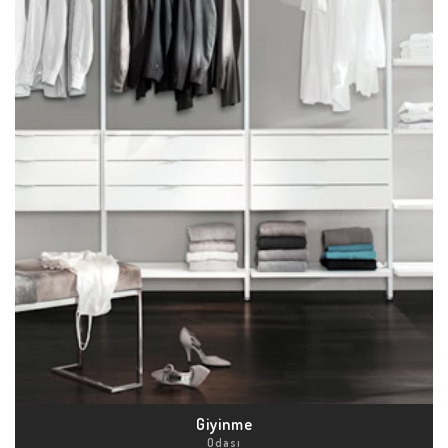
Giyinme
Odası